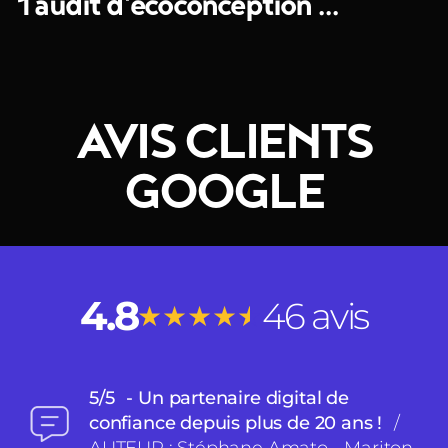
1 audit d'écoconception ...
AVIS CLIENTS
GOOGLE
4.8
46 avis
★
★
★
★
★
5/5
Un partenaire digital de
confiance depuis plus de 20 ans !
/
AUTEUR : Stéphane Amato - Mariton