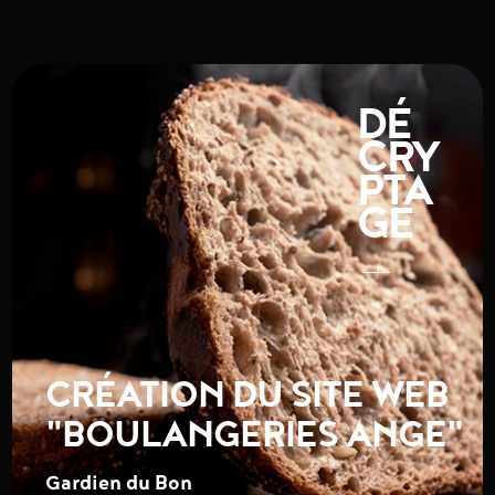
DÉ
CRY
PTA
GE
CRÉATION DU SITE WEB
"BOULANGERIES ANGE"
Gardien du Bon