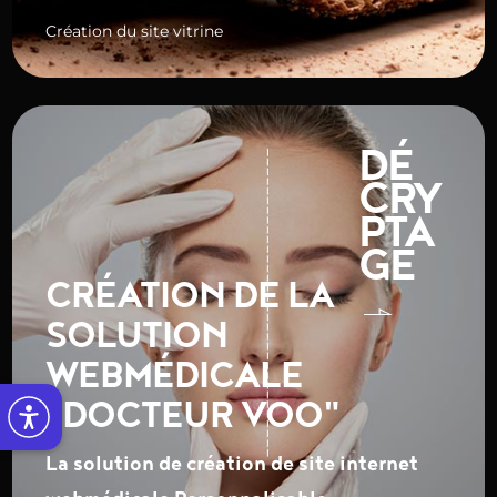
Création du site vitrine
DÉ
CRY
PTA
GE
CRÉATION DE LA
SOLUTION
WEBMÉDICALE
"DOCTEUR VOO"
La solution de création de site internet