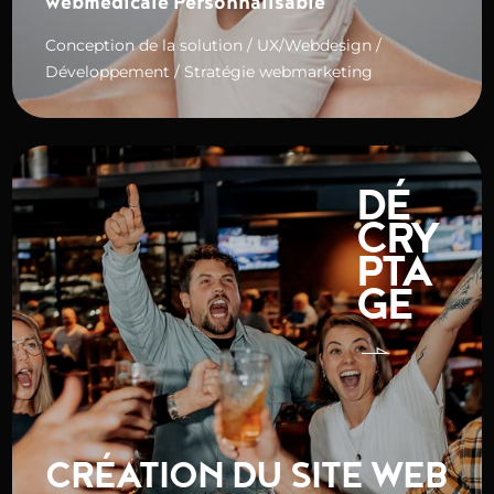
webmédicale Personnalisable
Conception de la solution / UX/Webdesign /
Développement / Stratégie webmarketing
DÉ
CRY
PTA
GE
CRÉATION DU SITE WEB