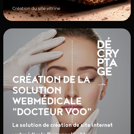
Création du site vitrine
DÉ
CRY
PTA
GE
CRÉATION DE LA
SOLUTION
WEBMÉDICALE
"DOCTEUR VOO"
La solution de création de site internet