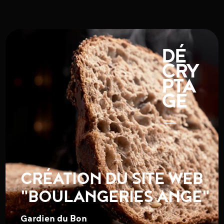
DÉ
CRY
PTA
GE
CRÉATION DU SITE WEB
"BOULANGERIES ANGE"
Gardien du Bon