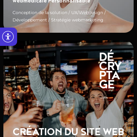
webmédicale Personnalisable
Conception de la solution / UX/Webdesign /
Développement / Stratégie webmarketing
DÉ
CRY
PTA
GE
CRÉATION DU SITE WEB