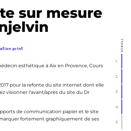
ite sur mesure
njelvin
SCROLL
tion print
1
médecin esthétique à Aix en Provence, Cours
2
2017 pour la refonte du site internet dont elle
3
z visionner l'avant/après du site du Dr
4
supports de communication papier et le site
démarquer fortement graphiquement de ses
5