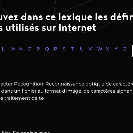
vez dans ce lexique les défi
 utilisés sur Internet
L
M
N
O
P
Q
R
S
T
U
V
W
X
Y
Z
racter Recognition. Reconnaissance optique de caractère
 dans un fichier au format d'image, de caractères alphan
de traitement de te