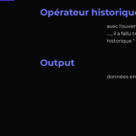
Opérateur historiqu
avec l'ouver
....., il a 
historique " 
Output
données en 