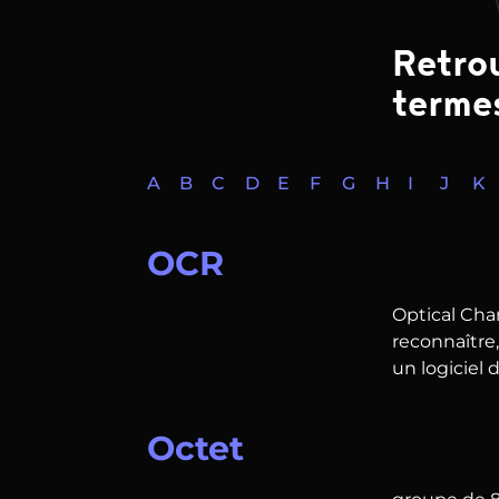
Retrou
termes
A
B
C
D
E
F
G
H
I
J
K
OCR
Optical Cha
reconnaître,
un logiciel 
Octet