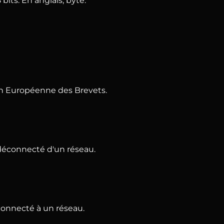
bits. En anglais, byte.
n Européenne des Brevets.
 déconnecté d'un réseau.
 connecté à un réseau.