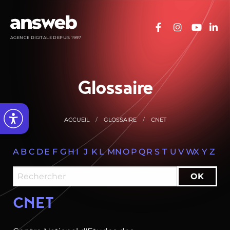
Panneau de gestion des cookies
AGENCE DIGITALE DEPUIS 1997
Glossaire
ACCUEIL
GLOSSAIRE
CNET
A
B
C
D
E
F
G
H
I
J
K
L
M
N
O
P
Q
R
S
T
U
V
W
X
Y
Z
CNET