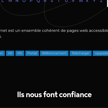
L
M
N
O
P
Q
R
S
T
U
V
W
X
Y
Z
ernet est un ensemble cohérent de pages web accessible
.
on
Hit
MS
Portail
Référencement
Télécharger
Upgrad
Ils nous font confiance