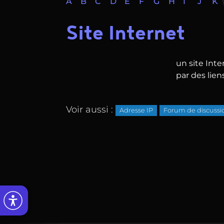
A
B
C
D
E
F
G
H
I
J
K
Site Internet
un site Int
par des liens
Voir aussi :
Adresse IP
Forum de discussi