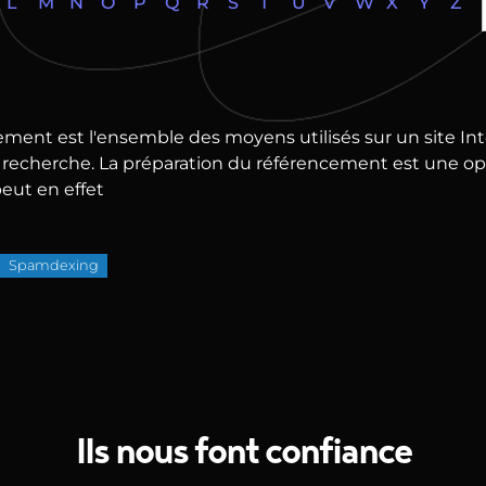
L
M
N
O
P
Q
R
S
T
U
V
W
X
Y
Z
ment est l'ensemble des moyens utilisés sur un site Inte
recherche. La préparation du référencement est une opéra
eut en effet
Spamdexing
Ils nous font confiance