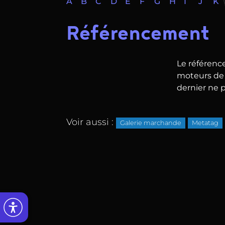
A
B
C
D
E
F
G
H
I
J
K
Référencement
Le référence
moteurs de 
dernier ne p
Voir aussi :
Galerie marchande
Metatag