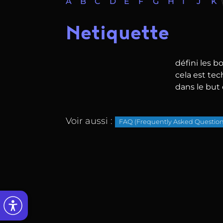
A
B
C
D
E
F
G
H
I
J
K
Netiquette
défini les b
cela est te
dans le but 
Voir aussi :
FAQ (Frequently Asked Question