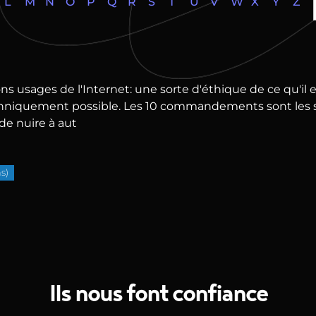
L
M
N
O
P
Q
R
S
T
U
V
W
X
Y
Z
ons usages de l'Internet: une sorte d'éthique de ce qu'il
chniquement possible. Les 10 commandements sont les suiv
de nuire à aut
s)
Ils nous font confiance