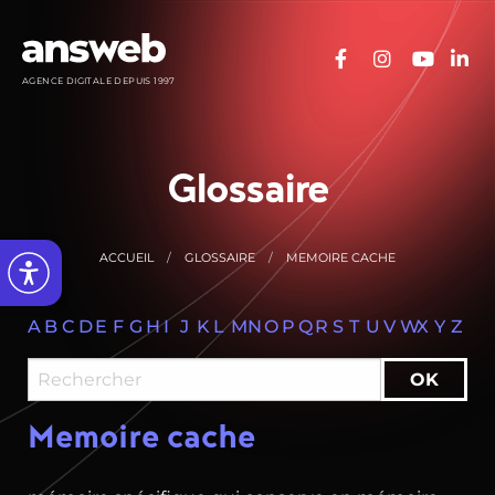
Panneau de gestion des cookies
AGENCE DIGITALE DEPUIS 1997
Glossaire
ACCUEIL
GLOSSAIRE
MEMOIRE CACHE
A
B
C
D
E
F
G
H
I
J
K
L
M
N
O
P
Q
R
S
T
U
V
W
X
Y
Z
Memoire cache