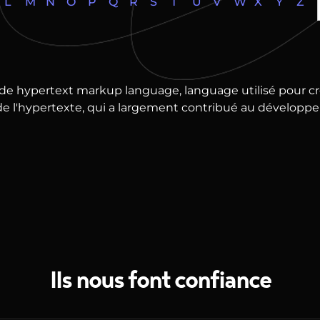
L
M
N
O
P
Q
R
S
T
U
V
W
X
Y
Z
 de hypertext markup language, language utilisé pour c
 de l'hypertexte, qui a largement contribué au développ
Ils nous font confiance