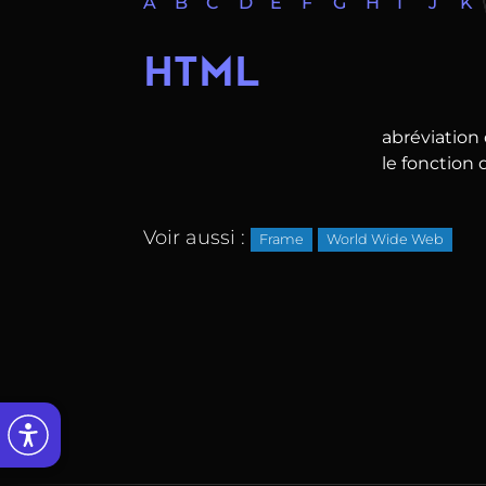
A
B
C
D
E
F
G
H
I
J
K
HTML
abréviation
le fonction
Voir aussi :
Frame
World Wide Web