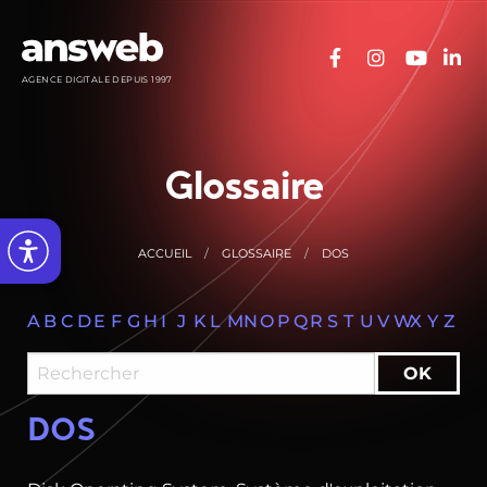
Panneau de gestion des cookies
AGENCE DIGITALE DEPUIS 1997
Glossaire
ACCUEIL
GLOSSAIRE
DOS
A
B
C
D
E
F
G
H
I
J
K
L
M
N
O
P
Q
R
S
T
U
V
W
X
Y
Z
DOS