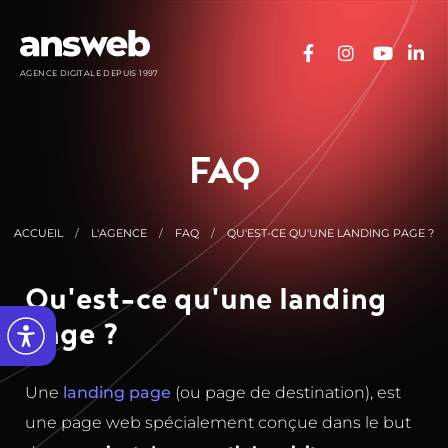
Panneau de gestion des cookies
AGENCE DIGITALE DEPUIS 1997
FAQ
ACCUEIL
L'AGENCE
FAQ
QU'EST-CE QU'UNE LANDING PAGE ?
Qu'est-ce qu'une landing
page ?
Une
landing page
(ou page de destination), est
une page web spécialement conçue dans le but