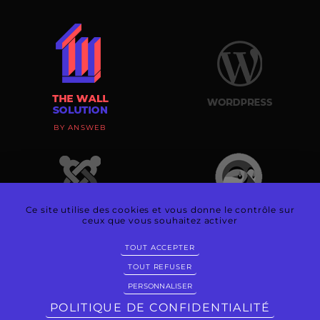
BY ANSWEB
Ce site utilise des cookies et vous donne le contrôle sur
ceux que vous souhaitez activer
TOUT ACCEPTER
TOUT REFUSER
PERSONNALISER
@
©1997-2026 ANSWEB - TOUS DROITS RÉSERVÉS - CRÉATION & RÉALISATION :
POLITIQUE DE CONFIDENTIALITÉ
ANSWEB -
MENTIONS LÉGALES
-
PLAN DU SITE
-
POLITIQUE DE CONFIDENTIALITÉ