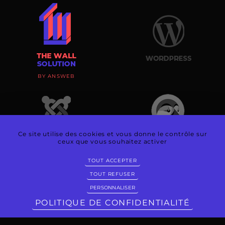
BY ANSWEB
Ce site utilise des cookies et vous donne le contrôle sur
ceux que vous souhaitez activer
TOUT ACCEPTER
TOUT REFUSER
PERSONNALISER
@
©1997-2026 ANSWEB - TOUS DROITS RÉSERVÉS - CRÉATION & RÉALISATION :
POLITIQUE DE CONFIDENTIALITÉ
ANSWEB -
MENTIONS LÉGALES
-
PLAN DU SITE
-
POLITIQUE DE CONFIDENTIALITÉ
-
POLITIQUE DE SÉCURITÉ
-
DOMAINES
-
GLOSSAIRE
-
GESTION DES COOKIES